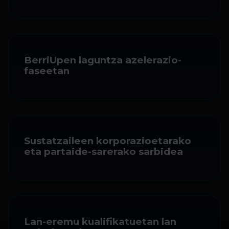
BerriUpen laguntza azelerazio-
faseetan
Sustatzaileen korporazioetarako
eta partaide-sarerako sarbidea
Lan-eremu kualifikatuetan lan