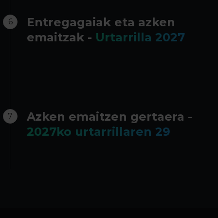
Entregagaiak eta azken
6
emaitzak -
Urtarrilla 2027
Azken emaitzen gertaera -
7
2027ko urtarrillaren 29