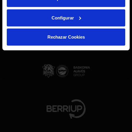
Handien
babesarekin
Configurar
Proiektuak berrikuntza-
ekosistemako erakunde eta
Rechazar Cookies
erakunde nagusien babesa du.