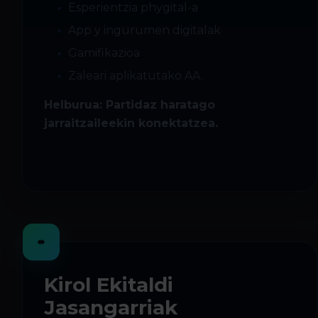
Esperientzia phygital-a
App y ingurumen digitalak
Gamifikazioa
Zaleari aplikatutako AA.
Helburua: Partidaz haratago
jarraitzaileekin konektatzea.
Kirol Ekitaldi
Jasangarriak