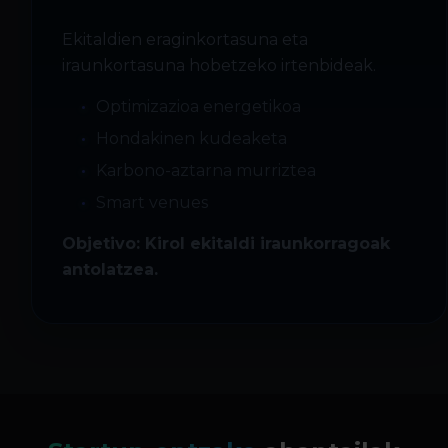
Ekitaldien eraginkortasuna eta
iraunkortasuna hobetzeko irtenbideak.
Optimizazioa energetikoa
Hondakinen kudeaketa
Karbono-aztarna murriztea
Smart venues
Objetivo: Kirol ekitaldi iraunkorragoak
antolatzea.