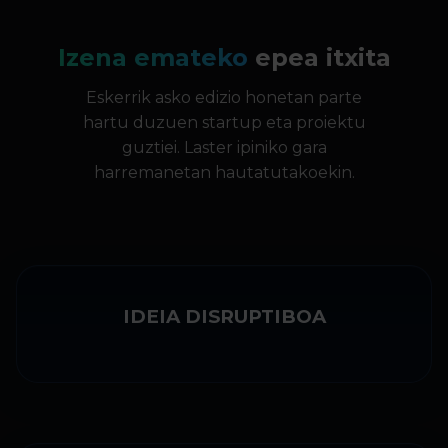
Izena emateko
epea itxita
Eskerrik asko edizio honetan parte
hartu duzuen startup eta proiektu
guztiei. Laster ipiniko gara
harremanetan hautatutakoekin.
IDEIA DISRUPTIBOA