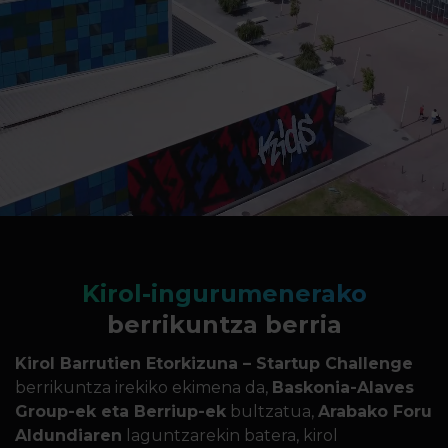
Kirol-ingurumenerako
berrikuntza berria
Kirol Barrutien Etorkizuna – Startup Challenge
berrikuntza irekiko ekimena da,
Baskonia-Alaves
Group-ek eta Berriup-ek
bultzatua,
Arabako Foru
Aldundiaren
laguntzarekin batera, kirol