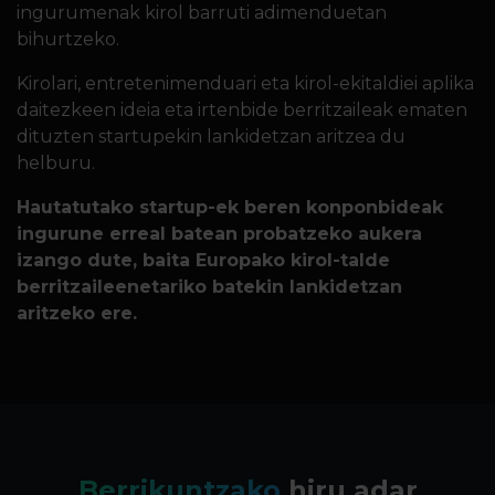
ingurumenak kirol barruti adimenduetan
bihurtzeko.
Kirolari, entretenimenduari eta kirol-ekitaldiei aplika
daitezkeen ideia eta irtenbide berritzaileak ematen
dituzten startupekin lankidetzan aritzea du
helburu.
Hautatutako startup-ek beren konponbideak
ingurune erreal batean probatzeko aukera
izango dute, baita Europako kirol-talde
berritzaileenetariko batekin lankidetzan
aritzeko ere.
Berrikuntzako
hiru adar