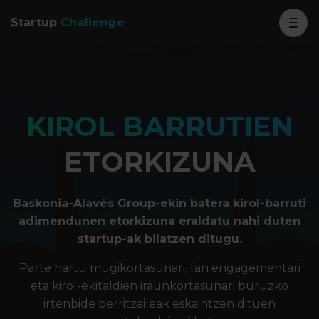
Startup
Challenge
KIROL BARRUTIEN
ETORKIZUNA
Baskonia-Alavés Group-ekin batera kirol-barruti
adimendunen etorkizuna eraldatu nahi duten
startup-ak bilatzen ditugu.
Parte hartu mugikortasunari, fan engagementari
eta kirol-ekitaldien iraunkortasunari buruzko
irtenbide berritzaileak eskaintzen dituen