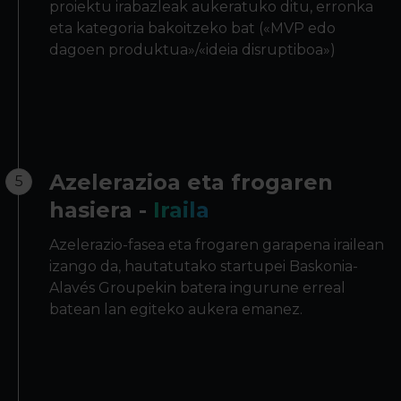
proiektu irabazleak aukeratuko ditu, erronka
eta kategoria bakoitzeko bat («MVP edo
dagoen produktua»/«ideia disruptiboa»)
Azelerazioa eta frogaren
5
hasiera -
Iraila
Azelerazio-fasea eta frogaren garapena irailean
izango da, hautatutako startupei Baskonia-
Alavés Groupekin batera ingurune erreal
batean lan egiteko aukera emanez.