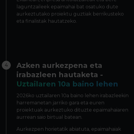
laguntzaileek epaimahai bat osatuko dute
aurkeztutako proiektu guztiak berrikusteko
eta finalistak hautatzeko.
Azken aurkezpena eta
4
irabazleen hautaketa -
Uztailaren 10a baino lehen
2026ko uztailaren 10a baino lehen irabazleekin
harremanetan jarriko gara eta euren
proiektuak aurkeztuko dituzte epaimahaiaren
aurrean saio birtual batean.
Aurkezpen horietatik abiatuta, epaimahaiak