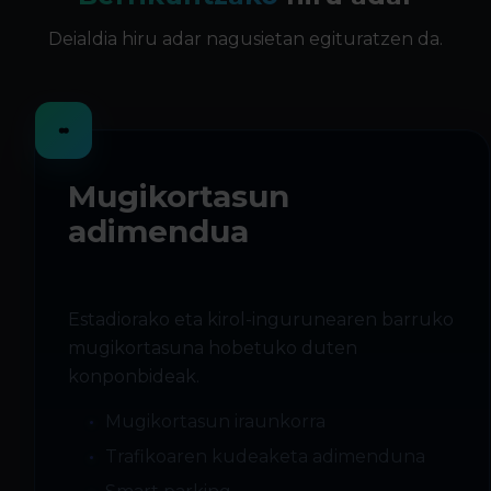
Deialdia hiru adar nagusietan egituratzen da.
Mugikortasun
adimendua
Estadiorako eta kirol-ingurunearen barruko
mugikortasuna hobetuko duten
konponbideak.
Mugikortasun iraunkorra
Trafikoaren kudeaketa adimenduna