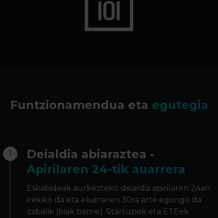
Funtzionamendua eta
egutegia
Deialdia abiaraztea -
1
Apirilaren 24-tik auarrera
Eskabideak aurkezteko deialdia apirilaren 24an
irekiko da eta ekainaren 30ra arte egongo da
zabalik (biak barne). Startupek eta ETEek