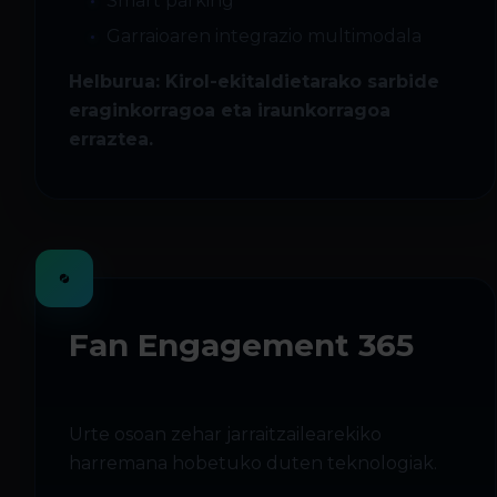
Smart parking
Garraioaren integrazio multimodala
Helburua:
Kirol-ekitaldietarako sarbide
eraginkorragoa eta iraunkorragoa
erraztea.
Fan Engagement 365
Urte osoan zehar jarraitzailearekiko
harremana hobetuko duten teknologiak.