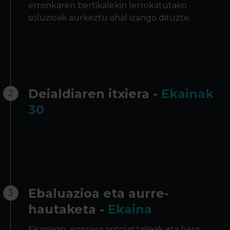
erronkaren bertikalekin lerrokatutako
soluzioak aurkeztu ahal izango dituzte.
Deialdiaren itxiera -
Ekainak
2
30
Ebaluazioa eta aurre-
3
hautaketa -
Ekaina
Ekainean, enpresa antolatzaileak eta bere