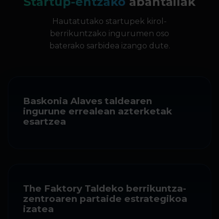
Startup-entzako
abantailak
Hautatutako startupek kirol-
berrikuntzako ingurumen oso
baterako sarbidea izango dute.
Baskonia Alaves taldearen
ingurune errealean azterketak
esartzea
The Faktory Taldeko berrikuntza-
zentroaren partaide estrategikoa
izatea