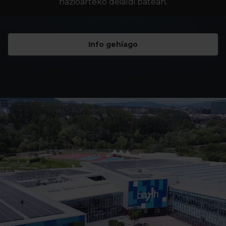
nazioarteko deialdi batean.
Info gehiago